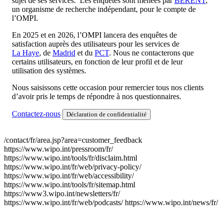
sujet de ses services. Les enquêtes sont menées par
BERENT
,
un organisme de recherche indépendant, pour le compte de
l’OMPI.
En 2025 et en 2026, l’OMPI lancera des enquêtes de
satisfaction auprès des utilisateurs pour les services de
La Haye
, de
Madrid
et du
PCT
. Nous ne contacterons que
certains utilisateurs, en fonction de leur profil et de leur
utilisation des systèmes.
Nous saisissons cette occasion pour remercier tous nos clients
d’avoir pris le temps de répondre à nos questionnaires.
Contactez-nous
Déclaration de confidentialité
/contact/fr/area.jsp?area=customer_feedback
https://www.wipo.int/pressroom/fr/
https://www.wipo.int/tools/fr/disclaim.html
https://www.wipo.int/fr/web/privacy-policy/
https://www.wipo.int/fr/web/accessibility/
https://www.wipo.int/tools/fr/sitemap.html
https://www3.wipo.int/newsletters/fr/
https://www.wipo.int/fr/web/podcasts/
https://www.wipo.int/news/fr/